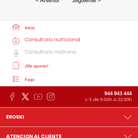
2
< Anterior
Siguiente >
Inicio
Consultorio nutricional
Consultorio matrona
¡Me apunto!
Faqs
944 943 444
L-S de 9:00h a 22:00h
EROSKI
ATENCION AL CLIENTE