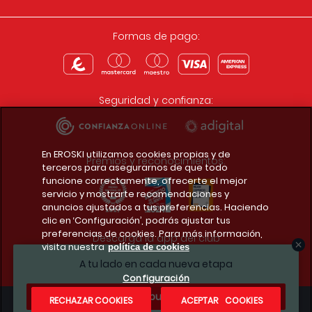
Formas de pago:
Seguridad y confianza:
En EROSKI utilizamos cookies propias y de
Premios y reconocimientos:
terceros para asegurarnos de que todo
funcione correctamente, ofrecerte el mejor
servicio y mostrarte recomendaciones y
anuncios ajustados a tus preferencias. Haciendo
clic en ‘Configuración’, podrás ajustar tus
preferencias de cookies. Para más información,
Descarga la app del club
visita nuestra
política de cookies
A tu lado en cada nueva etapa
Configuración
¿Te apuntas?
RECHAZAR COOKIES
ACEPTAR COOKIES
Condiciones legales