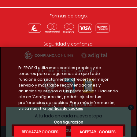
Formas de pago:
Seguridad y confianza:
En EROSKI utilizamos cookies propias y de
Premios y reconocimientos:
terceros para asegurarnos de que todo
funcione correctamente, ofrecerte el mejor
servicio y mostrarte recomendaciones y
anuncios ajustados a tus preferencias. Haciendo
clic en ‘Configuración’, podrás ajustar tus
preferencias de cookies. Para más información,
Descarga la app del club
visita nuestra
política de cookies
A tu lado en cada nueva etapa
Configuración
¿Te apuntas?
RECHAZAR COOKIES
ACEPTAR COOKIES
Condiciones legales