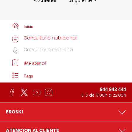
2
< Anterior
Siguiente >
Inicio
Consultorio nutricional
Consultorio matrona
¡Me apunto!
Faqs
944 943 444
L-S de 9:00h a 22:00h
EROSKI
ATENCION AL CLIENTE