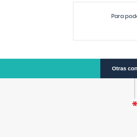
Para pode
Otras con