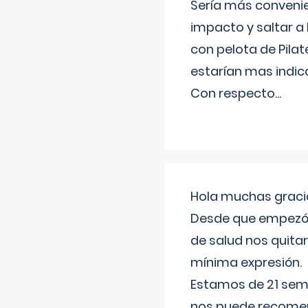
Sería más conveni
impacto y saltar a 
con pelota de Pilat
estarían mas indic
Con respecto
...
Hola muchas gracia
Desde que empezó l
de salud nos quitar
mínima expresión.
Estamos de 21 sema
nos puede recomend