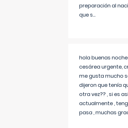
preparación al naci
que s
...
hola buenas noches
cesárea urgente, c
me gusta mucho sal
dijeron que tenía
otra vez?? , si es 
actualmente , teng
pasa , muchas gra