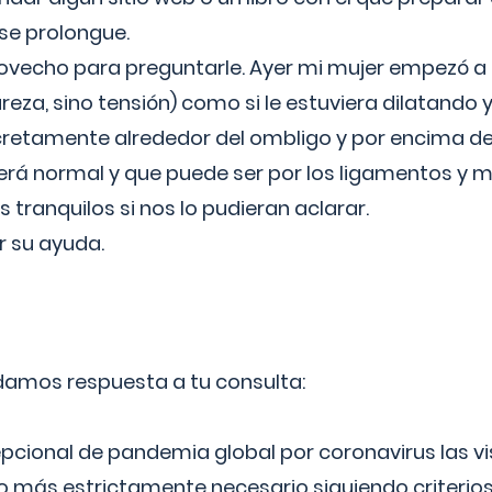
 se prolongue.
ovecho para preguntarle. Ayer mi mujer empezó a 
reza, sino tensión) como si le estuviera dilatando y
cretamente alrededor del ombligo y por encima d
á normal y que puede ser por los ligamentos y m
ranquilos si nos lo pudieran aclarar.
 su ayuda.
 damos respuesta a tu consulta:
epcional de pandemia global por coronavirus las vi
lo más estrictamente necesario siguiendo criterio