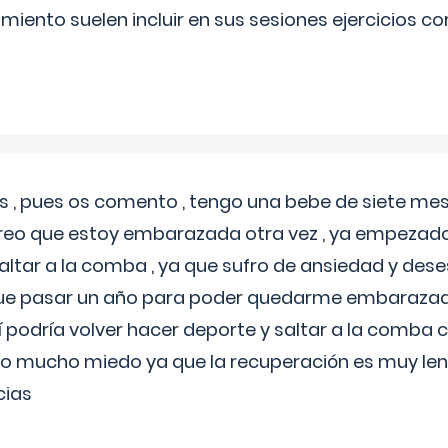
miento suelen incluir en sus sesiones ejercicios cor
 , pues os comento , tengo una bebe de siete mese
reo que estoy embarazada otra vez , ya empezado
tar a la comba , ya que sufro de ansiedad y des
 que pasar un año para poder quedarme embarazad
así podría volver hacer deporte y saltar a la comba
o mucho miedo ya que la recuperación es muy lent
cias