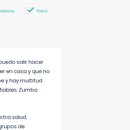
olestia
Parto
uedo salir hacer
cer en casa y que no
be y hay multitud
fiables. Zumba
stra salud,
 grupos de