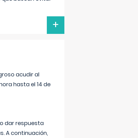
+
roso acudir al
ora hasta el 14 de
do dar respuesta
s. A continuación,