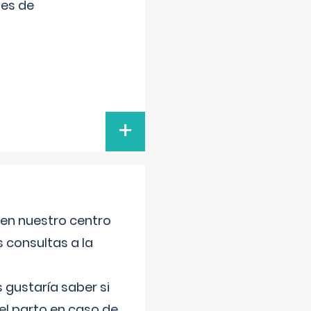
tes de
+
 en nuestro centro
s consultas a la
gustaría saber si
el parto en caso de