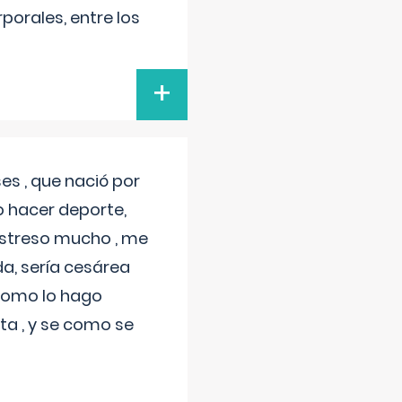
porales, entre los
+
s , que nació por
 hacer deporte,
estreso mucho , me
a, sería cesárea
 como lo hago
a , y se como se