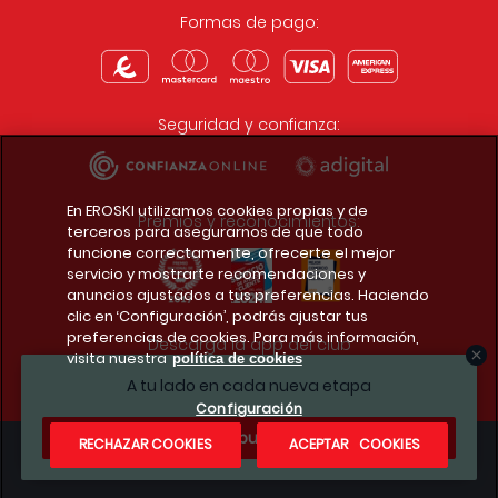
Formas de pago:
Seguridad y confianza:
En EROSKI utilizamos cookies propias y de
Premios y reconocimientos:
terceros para asegurarnos de que todo
funcione correctamente, ofrecerte el mejor
servicio y mostrarte recomendaciones y
anuncios ajustados a tus preferencias. Haciendo
clic en ‘Configuración’, podrás ajustar tus
preferencias de cookies. Para más información,
Descarga la app del club
visita nuestra
política de cookies
A tu lado en cada nueva etapa
Configuración
¿Te apuntas?
RECHAZAR COOKIES
ACEPTAR COOKIES
Condiciones legales