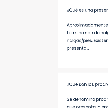
¿Qué es una prese
Aproximadamente un
término son de nalg
nalgas/pies. Existe
presenta
...
¿Qué son los prod
Se denomina prodr
que presenta la e