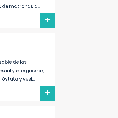
s de matronas d
...
+
sable de las
exual y el orgasmo,
róstata y vesí
...
+