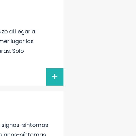
o al llegar a
mer lugar las
uras: Solo
+
e signos-síntomas
 signos-síntomas