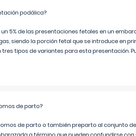
ntación podálica?
 5% de las presentaciones fetales en un embaraz
as, siendo la porción fetal que se introduce en pri
n tres tipos de variantes para esta presentación. P
romos de parto?
omos de parto o también preparto al conjunto d
mbarazada a término que pueden confundirse con