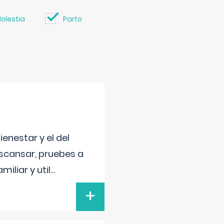
olestia
Parto
enestar y el del
escansar, pruebes a
iliar y util
...
+