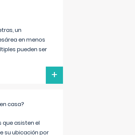
tras, un
 cesárea en menos
ltiples pueden ser
+
 en casa?
 que asisten el
de su ubicación por