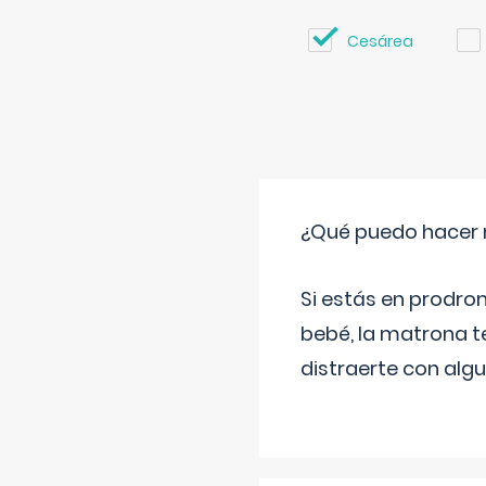
Cesárea
¿Qué puedo hacer 
Si estás en prodro
bebé, la matrona t
distraerte con alg