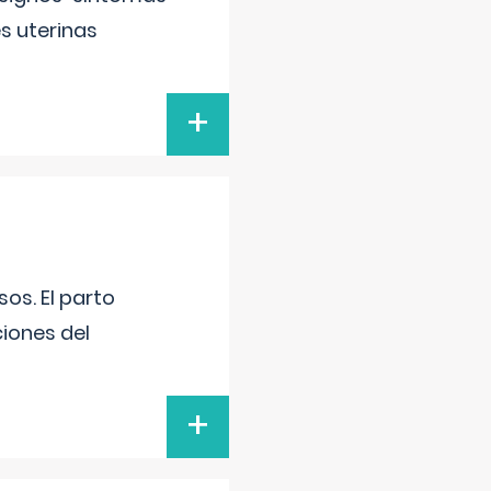
s uterinas
+
os. El parto
iones del
+