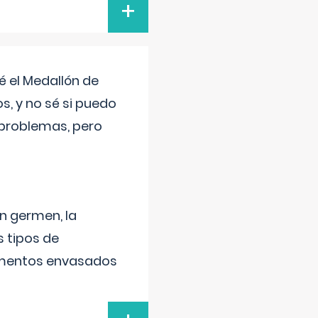
+
 el Medallón de
os, y no sé si puedo
 problemas, pero
un germen, la
 tipos de
alimentos envasados