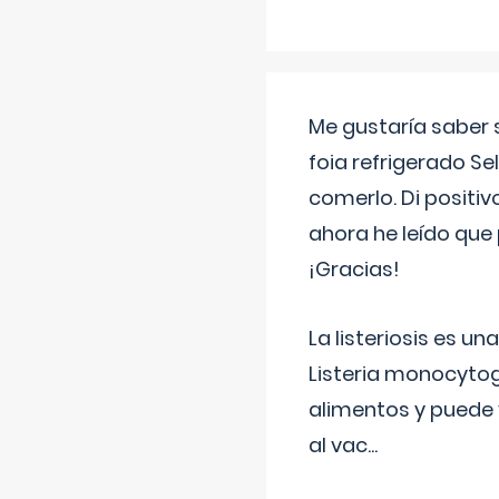
Me gustaría saber 
foia refrigerado Se
comerlo. Di positi
ahora he leído que 
¡Gracias!
La listeriosis es u
Listeria monocytog
alimentos y puede 
al vac
...