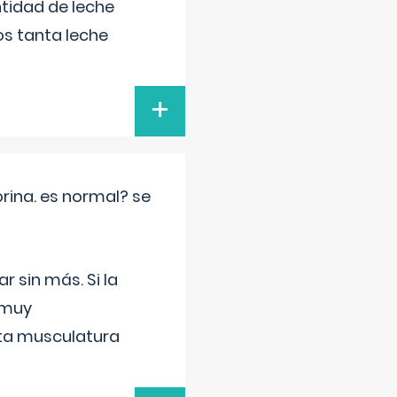
tidad de leche
s tanta leche
+
rina. es normal? se
 sin más. Si la
 muy
sta musculatura