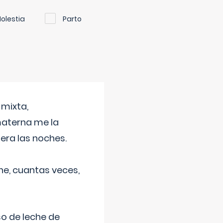
olestia
Parto
 mixta,
materna me la
era las noches.
he, cuantas veces,
o de leche de