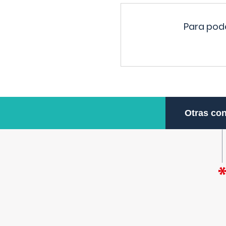
Para pode
Otras con