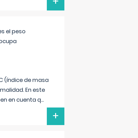
+
s el peso
eocupa
C (índice de masa
malidad. En este
 Ten en cuenta q
...
+