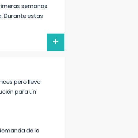
primeras semanas
a. Durante estas
+
nces pero llevo
lución para un
 demanda de la