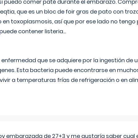
si puedo comer paté durante el embarazo. Compré
leqtia, que es un bloc de foir gras de pato con troz
vo en toxoplasmosis, así que por ese lado no tengo
puede contener listeria...
na enfermedad que se adquiere por la ingestión de 
enes. Esta bacteria puede encontrarse en muchos
vivir a temperaturas frías de refrigeración o en 
oy embarazada de 27+3 y me gustaría saber cual e