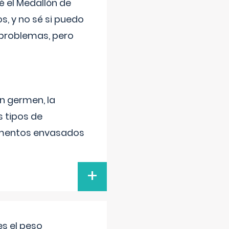
 el Medallón de
os, y no sé si puedo
 problemas, pero
un germen, la
 tipos de
alimentos envasados
+
s el peso