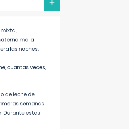
+
 mixta,
materna me la
era las noches.
he, cuantas veces,
o de leche de
primeras semanas
a. Durante estas