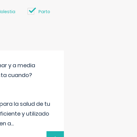
olestia
Parto
nar y a media
sta cuando?
para la salud de tu
iciente y utilizado
 en a
...