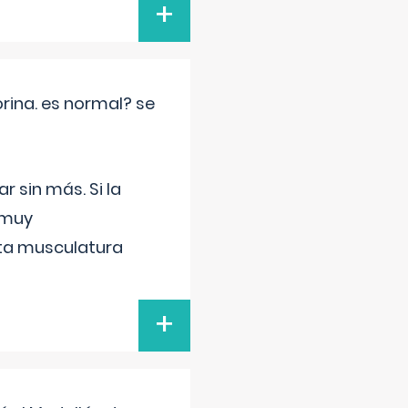
+
rina. es normal? se
 sin más. Si la
 muy
sta musculatura
+