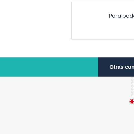
Para pode
Otras con