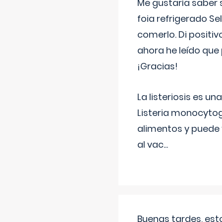
Me gustaría saber 
foia refrigerado Se
comerlo. Di positi
ahora he leído que 
¡Gracias!
La listeriosis es u
Listeria monocytog
alimentos y puede 
al vac
...
Buenas tardes, est