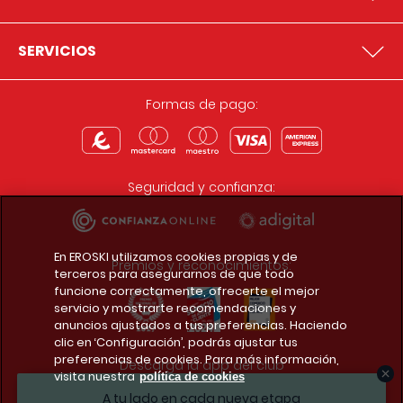
SERVICIOS
Formas de pago:
Seguridad y confianza:
En EROSKI utilizamos cookies propias y de
Premios y reconocimientos:
terceros para asegurarnos de que todo
funcione correctamente, ofrecerte el mejor
servicio y mostrarte recomendaciones y
anuncios ajustados a tus preferencias. Haciendo
clic en ‘Configuración’, podrás ajustar tus
preferencias de cookies. Para más información,
Descarga la app del club
visita nuestra
política de cookies
A tu lado en cada nueva etapa