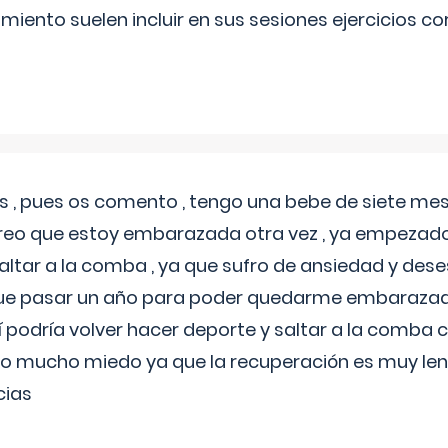
miento suelen incluir en sus sesiones ejercicios cor
 , pues os comento , tengo una bebe de siete mese
reo que estoy embarazada otra vez , ya empezado
tar a la comba , ya que sufro de ansiedad y des
 que pasar un año para poder quedarme embarazad
así podría volver hacer deporte y saltar a la comba
o mucho miedo ya que la recuperación es muy lent
cias