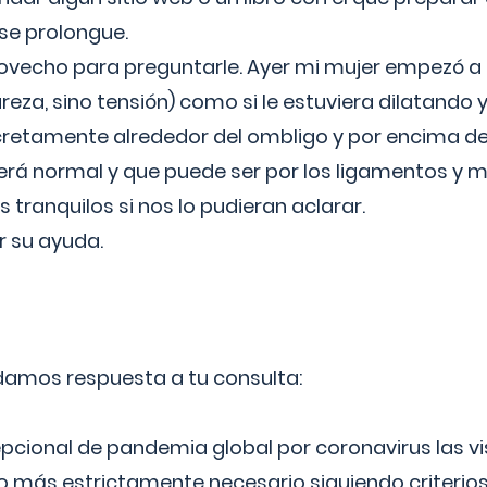
 se prolongue.
ovecho para preguntarle. Ayer mi mujer empezó a 
reza, sino tensión) como si le estuviera dilatando y
cretamente alrededor del ombligo y por encima d
á normal y que puede ser por los ligamentos y m
ranquilos si nos lo pudieran aclarar.
 su ayuda.
 damos respuesta a tu consulta:
epcional de pandemia global por coronavirus las vi
lo más estrictamente necesario siguiendo criterio