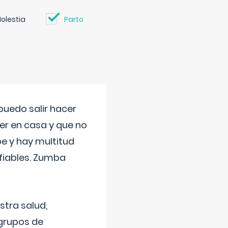
olestia
Parto
uedo salir hacer
cer en casa y que no
be y hay multitud
fiables. Zumba
stra salud,
 grupos de