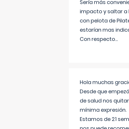
Sería más conveni
impacto y saltar a 
con pelota de Pilat
estarían mas indic
Con respecto
...
Hola muchas gracia
Desde que empezó l
de salud nos quitar
mínima expresión.
Estamos de 21 sema
nos puede recomend