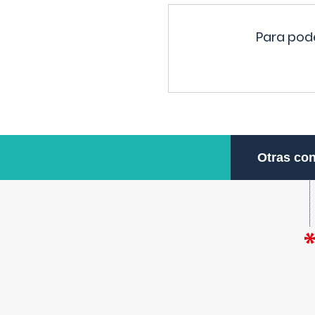
Para pode
Otras con