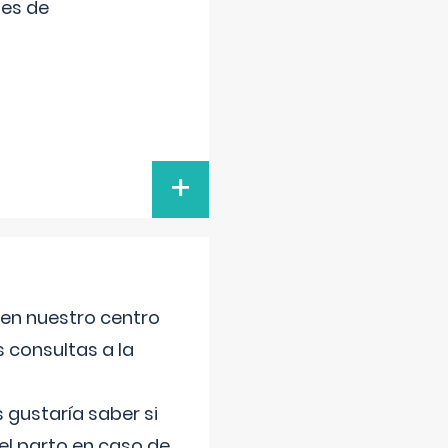
tes de
+
 en nuestro centro
s consultas a la
gustaría saber si
el parto en caso de