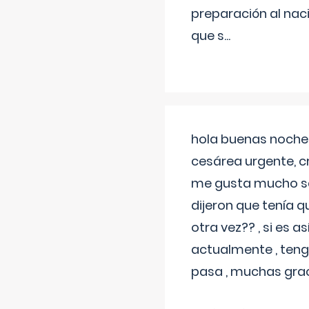
preparación al naci
que s
...
hola buenas noches
cesárea urgente, c
me gusta mucho sal
dijeron que tenía
otra vez?? , si es 
actualmente , teng
pasa , muchas gra