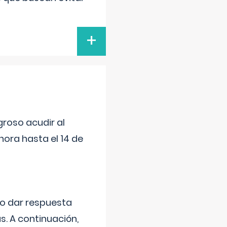
+
roso acudir al
ora hasta el 14 de
do dar respuesta
s. A continuación,