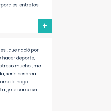
porales, entre los
+
s , que nació por
 hacer deporte,
estreso mucho , me
a, sería cesárea
 como lo hago
a , y se como se