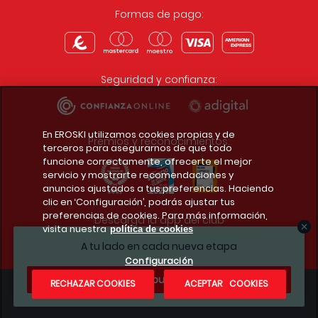
Formas de pago:
Seguridad y confianza:
En EROSKI utilizamos cookies propias y de
Premios y reconocimientos:
terceros para asegurarnos de que todo
funcione correctamente, ofrecerte el mejor
servicio y mostrarte recomendaciones y
anuncios ajustados a tus preferencias. Haciendo
clic en ‘Configuración’, podrás ajustar tus
preferencias de cookies. Para más información,
Descarga la app del club
visita nuestra
política de cookies
A tu lado en cada nueva etapa
Configuración
¿Te apuntas?
RECHAZAR COOKIES
ACEPTAR COOKIES
Condiciones legales