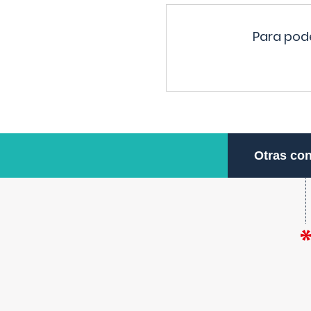
Para pode
Otras con