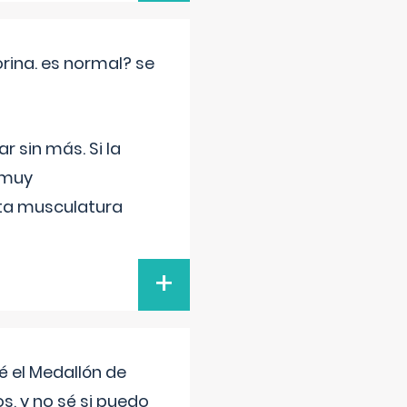
rina. es normal? se
 sin más. Si la
 muy
sta musculatura
+
 el Medallón de
os, y no sé si puedo