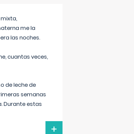
 mixta,
materna me la
era las noches.
he, cuantas veces,
o de leche de
primeras semanas
a. Durante estas
+