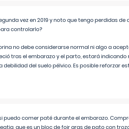
segunda vez en 2019 y noto que tengo perdidas de o
ara controlarlo?
rina no debe considerarse normal ni algo a aceptar
eció tras el embarazo y el parto, estará indicando
debilidad del suelo pélvico. Es posible reforzar e
si puedo comer paté durante el embarazo. Compré
leqtia, que es un bloc de foir gras de pato con troz