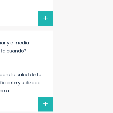
+
nar y a media
sta cuando?
para la salud de tu
iciente y utilizado
 en a
...
+