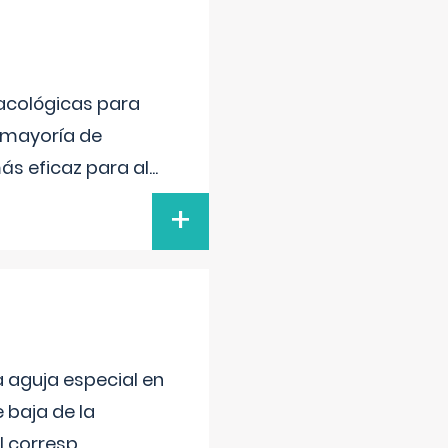
acológicas para
la mayoría de
ás eficaz para al
...
+
a aguja especial en
 baja de la
el corresp
...