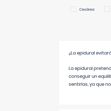
Cesárea
¿La epidural evitar
La epidural pretend
conseguir un equilib
sentirlas, ya que n