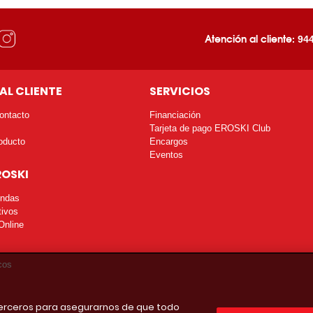
Atención al cliente:
944
AL CLIENTE
SERVICIOS
ontacto
Financiación
Tarjeta de pago EROSKI Club
oducto
Encargos
Eventos
ROSKI
endas
tivos
Online
cos
 terceros para asegurarnos de que todo