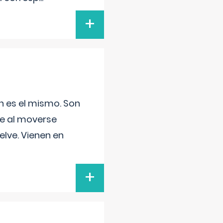
+
n es el mismo. Son
ue al moverse
elve. Vienen en
+