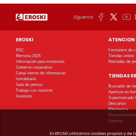
Síguenos
EROSKI
ATENCION 
RSC
Formulario de c
Memoria 2025
Tiendas online
Información para inversores
Retiradas de pr
Gobierno corporativo
Canal interno de información
TIENDAS E
Inmobiliaria
Sala de prensa
Buscador de ti
Trabaja con nosotros
Apertura en fes
Investors
Supermercado 
Descanso
Eléctronica
Electrodomésti
Seguros
En EROSKI utilizamos cookies propias y de