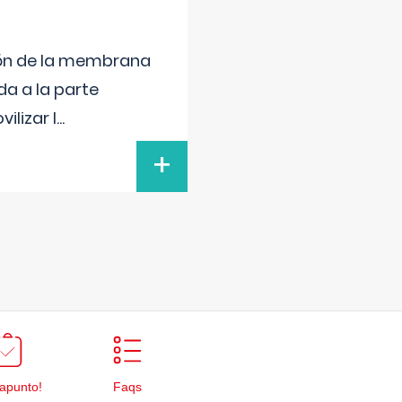
sión de la membrana
da a la parte
ilizar l
...
+
apunto!
Faqs