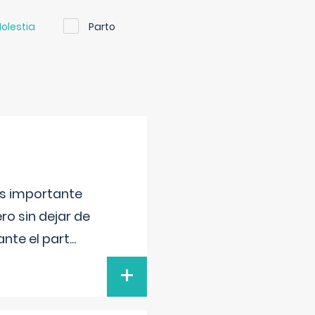
olestia
Parto
 es importante
ero sin dejar de
ante el part
...
+