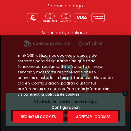
Formas de pago:
Seguridad y confianza:
En EROSKI utilizamos cookies propias y de
Premios y reconocimientos:
terceros para asegurarnos de que todo
funcione correctamente, ofrecerte el mejor
servicio y mostrarte recomendaciones y
anuncios ajustados a tus preferencias. Haciendo
clic en ‘Configuración’, podrás ajustar tus
preferencias de cookies. Para más información,
Descarga la app del club
visita nuestra
política de cookies
A tu lado en cada nueva etapa
Configuración
¿Te apuntas?
RECHAZAR COOKIES
ACEPTAR COOKIES
Condiciones legales