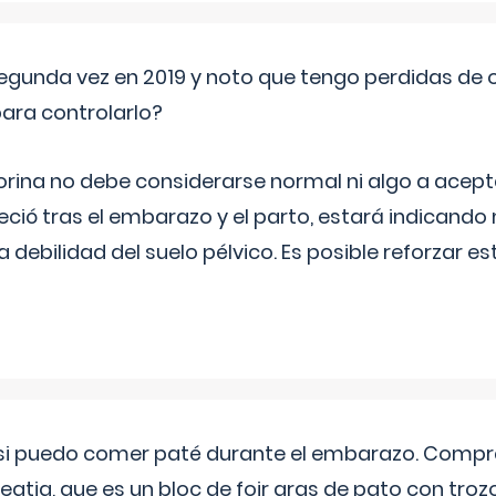
segunda vez en 2019 y noto que tengo perdidas de o
ara controlarlo?
rina no debe considerarse normal ni algo a aceptar
eció tras el embarazo y el parto, estará indicando
debilidad del suelo pélvico. Es posible reforzar e
si puedo comer paté durante el embarazo. Compré
leqtia, que es un bloc de foir gras de pato con troz