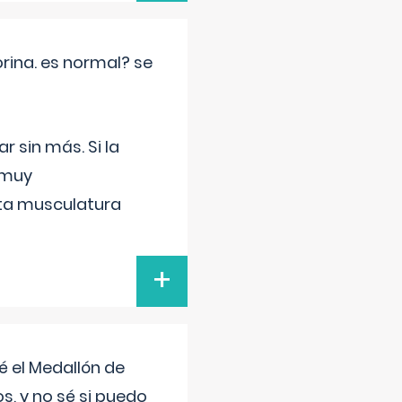
rina. es normal? se
 sin más. Si la
 muy
sta musculatura
+
 el Medallón de
os, y no sé si puedo