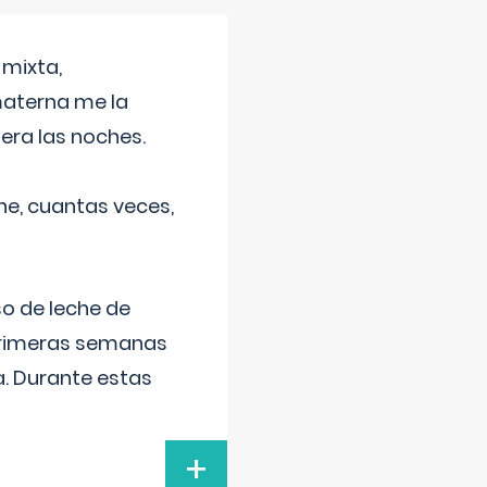
 mixta,
materna me la
era las noches.
he, cuantas veces,
o de leche de
primeras semanas
a. Durante estas
+