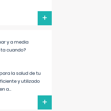
+
nar y a media
sta cuando?
para la salud de tu
iciente y utilizado
 en a
...
+