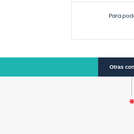
Para pode
Otras con