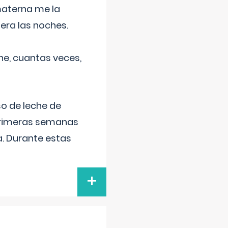
materna me la
era las noches.
he, cuantas veces,
o de leche de
primeras semanas
a. Durante estas
+