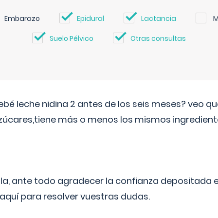
Embarazo
Epidural
Lactancia
M
Suelo Pélvico
Otras consultas
ebé leche nidina 2 antes de los seis meses? veo q
zúcares,tiene más o menos los mismos ingrediente
ila, ante todo agradecer la confianza depositada 
quí para resolver vuestras dudas.