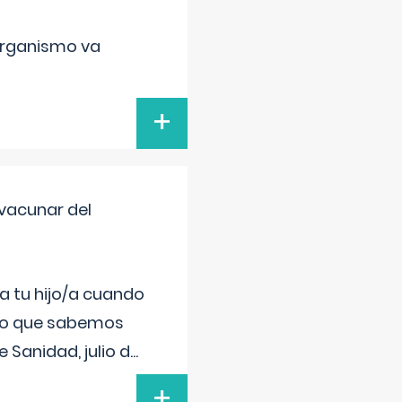
organismo va
+
vacunar del
a tu hijo/a cuando
 lo que sabemos
 Sanidad, julio d
...
+