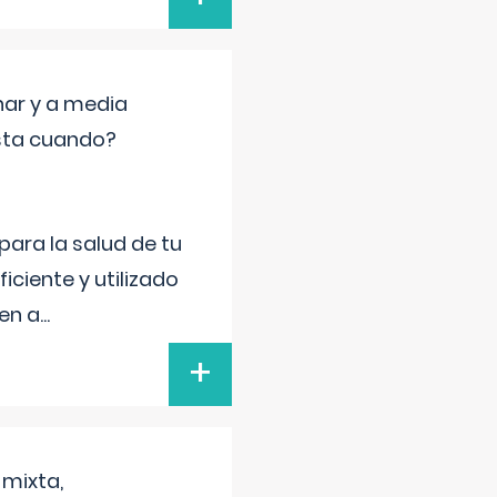
nar y a media
sta cuando?
para la salud de tu
iciente y utilizado
 en a
...
+
 mixta,