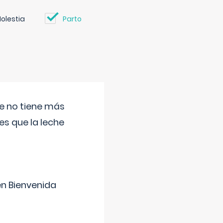
olestia
Parto
ue no tiene más
s que la leche
en Bienvenida