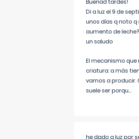
Buenad tardes!
Di a luz el 9 de s
unos días q noto q 
aumento de leche
un saludo
El mecanismo que r
criatura: a más t
vamos a producir.
suele ser porqu
...
he dado a luz por 