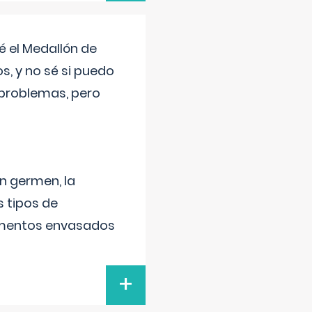
 el Medallón de
os, y no sé si puedo
 problemas, pero
un germen, la
 tipos de
alimentos envasados
+