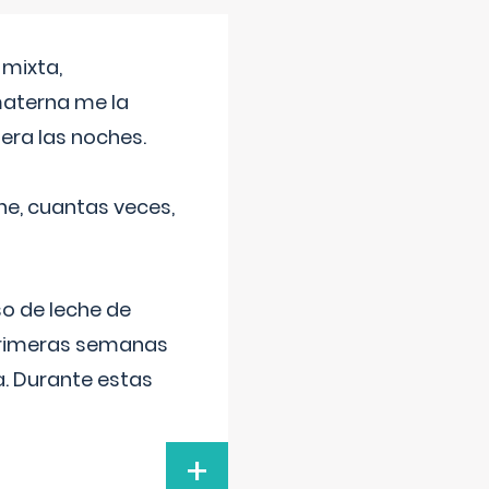
 mixta,
materna me la
era las noches.
he, cuantas veces,
o de leche de
primeras semanas
a. Durante estas
+