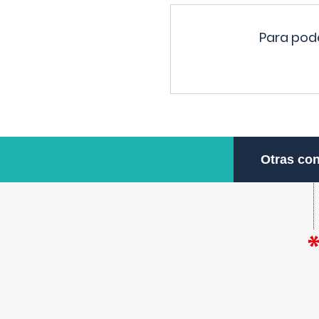
Para pode
Otras con