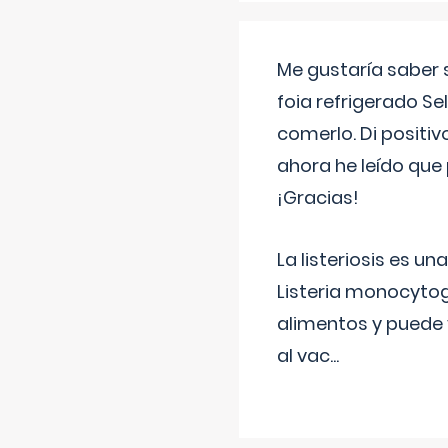
Me gustaría saber 
foia refrigerado Se
comerlo. Di positi
ahora he leído que 
¡Gracias!
La listeriosis es u
Listeria monocytog
alimentos y puede 
al vac
...