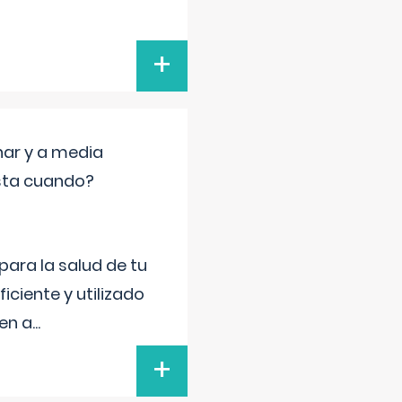
+
nar y a media
sta cuando?
para la salud de tu
iciente y utilizado
 en a
...
+