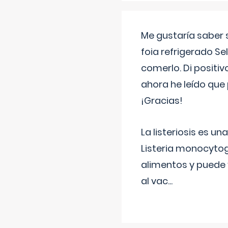
Me gustaría saber 
foia refrigerado Se
comerlo. Di positi
ahora he leído que 
¡Gracias!
La listeriosis es u
Listeria monocytog
alimentos y puede 
al vac
...