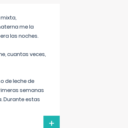
 mixta,
materna me la
era las noches.
he, cuantas veces,
o de leche de
primeras semanas
a. Durante estas
+