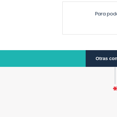
Para pode
Otras con