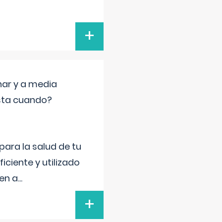
+
nar y a media
sta cuando?
para la salud de tu
iciente y utilizado
 en a
...
+