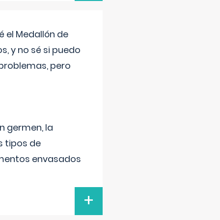
 el Medallón de
os, y no sé si puedo
 problemas, pero
un germen, la
 tipos de
alimentos envasados
+