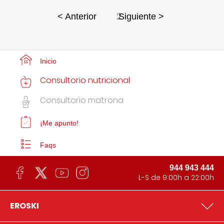
2
< Anterior
Siguiente >
Inicio
Consultorio nutricional
Consultorio matrona
¡Me apunto!
Faqs
944 943 444
L-S de 9:00h a 22:00h
EROSKI