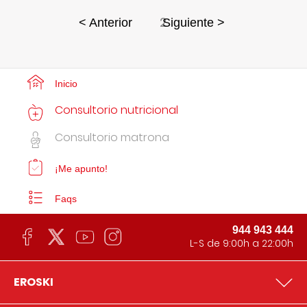
2
< Anterior
Siguiente >
Inicio
Consultorio nutricional
Consultorio matrona
¡Me apunto!
Faqs
944 943 444
L-S de 9:00h a 22:00h
EROSKI