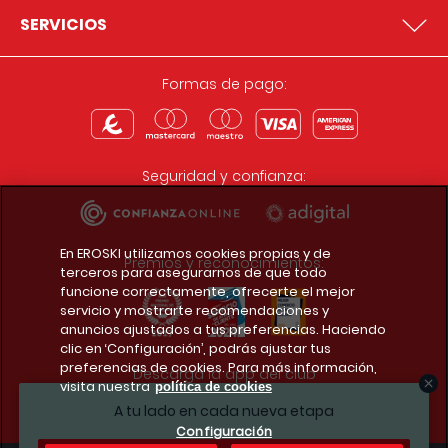
SERVICIOS
Formas de pago:
Seguridad y confianza:
En EROSKI utilizamos cookies propias y de
Premios y reconocimientos:
terceros para asegurarnos de que todo
funcione correctamente, ofrecerte el mejor
servicio y mostrarte recomendaciones y
anuncios ajustados a tus preferencias. Haciendo
clic en ‘Configuración’, podrás ajustar tus
preferencias de cookies. Para más información,
Descarga la app del club
visita nuestra
política de cookies
A tu lado en cada nueva etapa
Configuración