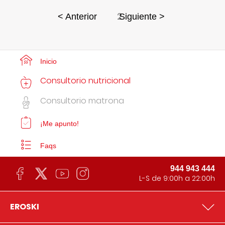
2
< Anterior
Siguiente >
Inicio
Consultorio nutricional
Consultorio matrona
¡Me apunto!
Faqs
944 943 444
L-S de 9:00h a 22:00h
EROSKI