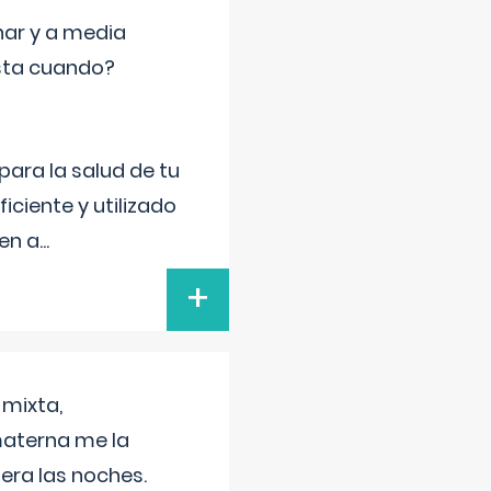
nar y a media
sta cuando?
para la salud de tu
iciente y utilizado
 en a
...
+
 mixta,
materna me la
era las noches.