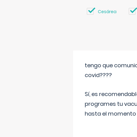
Cesárea
tengo que comunic
covid????
Sí, es recomendabl
programes tu vacun
hasta el momento so