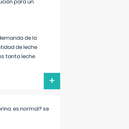
lución para un
 demanda de la
tidad de leche
s tanta leche
+
rina. es normal? se