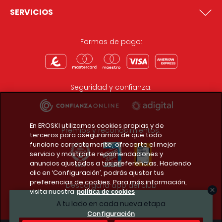
SERVICIOS
Formas de pago:
Seguridad y confianza:
En EROSKI utilizamos cookies propias y de
Premios y reconocimientos:
terceros para asegurarnos de que todo
funcione correctamente, ofrecerte el mejor
servicio y mostrarte recomendaciones y
anuncios ajustados a tus preferencias. Haciendo
clic en ‘Configuración’, podrás ajustar tus
preferencias de cookies. Para más información,
Descarga la app del club
visita nuestra
política de cookies
A tu lado en cada nueva etapa
Configuración