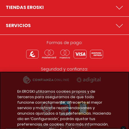
TIENDAS EROSKI
SERVICIOS
Formas de pago:
Seguridad y confianza:
En EROSKI utilizamos cookies propias y de
Premios y reconocimientos:
terceros para asegurarnos de que todo
funcione correctamente, ofrecerte el mejor
servicio y mostrarte recomendaciones y
anuncios ajustados a tus preferencias. Haciendo
clic en ‘Configuración’, podrás ajustar tus
preferencias de cookies. Para más información,
Descarga la app del club