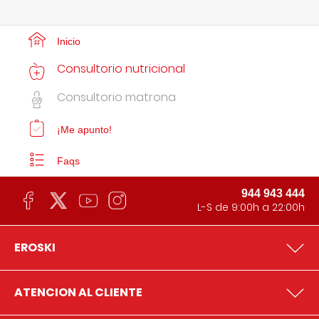
Inicio
Consultorio nutricional
Consultorio matrona
¡Me apunto!
Faqs
944 943 444
L-S de 9:00h a 22:00h
EROSKI
ATENCION AL CLIENTE