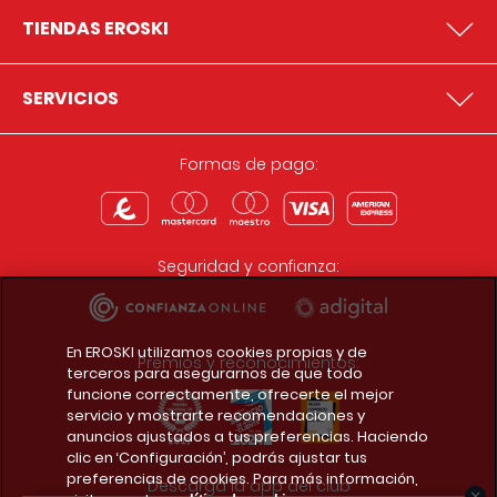
TIENDAS EROSKI
SERVICIOS
Formas de pago:
Seguridad y confianza:
En EROSKI utilizamos cookies propias y de
Premios y reconocimientos:
terceros para asegurarnos de que todo
funcione correctamente, ofrecerte el mejor
servicio y mostrarte recomendaciones y
anuncios ajustados a tus preferencias. Haciendo
clic en ‘Configuración’, podrás ajustar tus
preferencias de cookies. Para más información,
Descarga la app del club