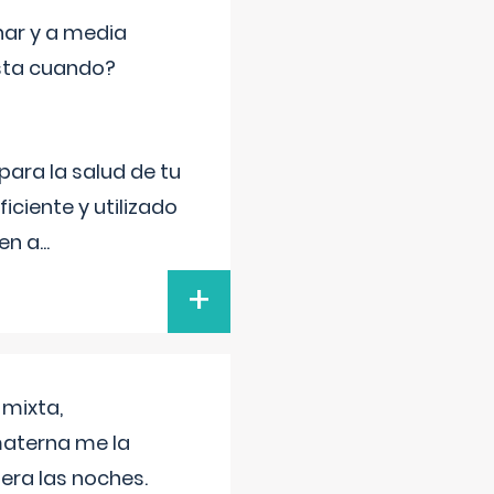
nar y a media
sta cuando?
para la salud de tu
iciente y utilizado
 en a
...
+
 mixta,
materna me la
era las noches.