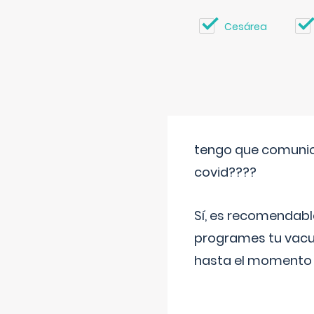
Cesárea
tengo que comunic
covid????
Sí, es recomendabl
programes tu vacun
hasta el momento so