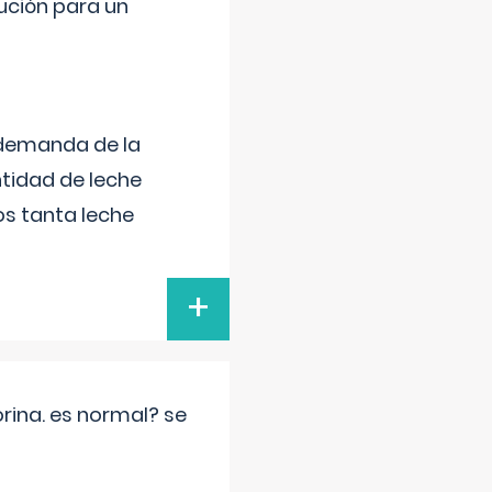
lución para un
 demanda de la
tidad de leche
s tanta leche
+
rina. es normal? se