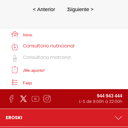
2
< Anterior
Siguiente >
Inicio
Consultorio nutricional
Consultorio matrona
¡Me apunto!
Faqs
944 943 444
L-S de 9:00h a 22:00h
EROSKI