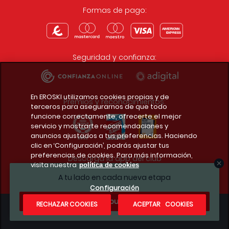
Formas de pago:
Seguridad y confianza:
En EROSKI utilizamos cookies propias y de
Premios y reconocimientos:
terceros para asegurarnos de que todo
funcione correctamente, ofrecerte el mejor
servicio y mostrarte recomendaciones y
anuncios ajustados a tus preferencias. Haciendo
clic en ‘Configuración’, podrás ajustar tus
preferencias de cookies. Para más información,
Descarga la app del club
visita nuestra
política de cookies
A tu lado en cada nueva etapa
Configuración
¿Te apuntas?
RECHAZAR COOKIES
ACEPTAR COOKIES
Condiciones legales