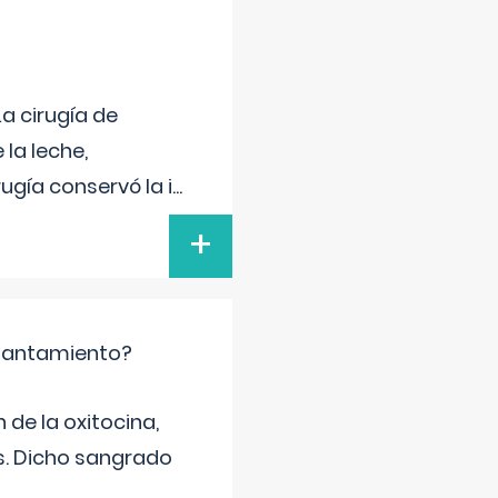
a cirugía de
la leche,
ugía conservó la i
...
+
mantamiento?
de la oxitocina,
s. Dicho sangrado