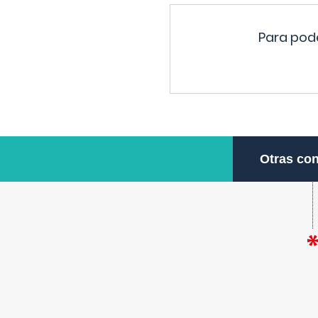
Para pode
Otras con