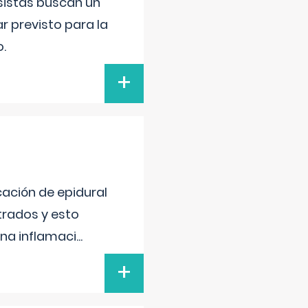
esistas buscan un
ar previsto para la
o.
+
cación de epidural
strados y esto
na inflamaci
...
+