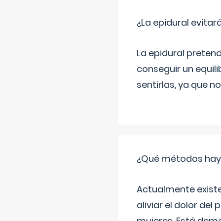
¿La epidural evitar
La epidural pretend
conseguir un equilib
sentirlas, ya que n
¿Qué métodos hay pa
Actualmente exist
aliviar el dolor del
mujeres. Está demo