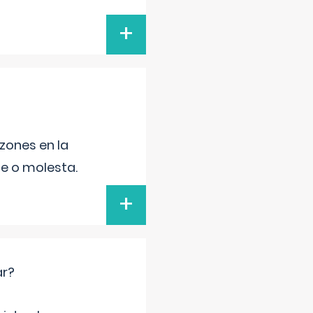
+
zones en la
le o molesta.
+
ar?