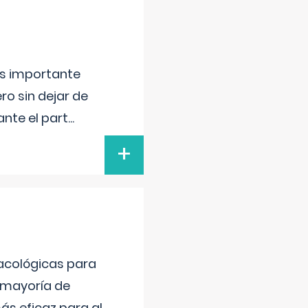
 es importante
ero sin dejar de
ante el part
...
+
acológicas para
la mayoría de
ás eficaz para al
...