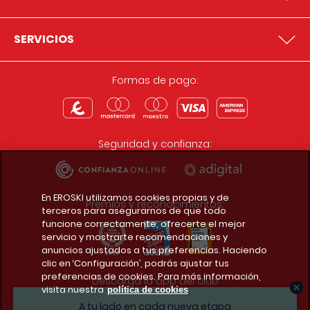
SERVICIOS
Formas de pago:
Seguridad y confianza:
En EROSKI utilizamos cookies propias y de
Premios y reconocimientos:
terceros para asegurarnos de que todo
funcione correctamente, ofrecerte el mejor
servicio y mostrarte recomendaciones y
anuncios ajustados a tus preferencias. Haciendo
clic en ‘Configuración’, podrás ajustar tus
preferencias de cookies. Para más información,
Descarga la app del club
visita nuestra
política de cookies
A tu lado en cada nueva etapa