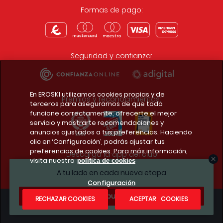
Formas de pago:
Seguridad y confianza:
En EROSKI utilizamos cookies propias y de
Premios y reconocimientos:
terceros para asegurarnos de que todo
funcione correctamente, ofrecerte el mejor
servicio y mostrarte recomendaciones y
anuncios ajustados a tus preferencias. Haciendo
clic en ‘Configuración’, podrás ajustar tus
preferencias de cookies. Para más información,
Descarga la app del club
visita nuestra
política de cookies
A tu lado en cada nueva etapa
Configuración
¿Te apuntas?
RECHAZAR COOKIES
ACEPTAR COOKIES
Condiciones legales