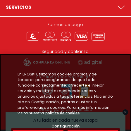
SERVICIOS
Formas de pago:
Seguridad y confianza:
En EROSKI utilizamos cookies propias y de
Premios y reconocimientos:
terceros para asegurarnos de que todo
funcione correctamente, ofrecerte el mejor
servicio y mostrarte recomendaciones y
anuncios ajustados a tus preferencias. Haciendo
clic en ‘Configuración’, podrás ajustar tus
preferencias de cookies. Para más información,
Descarga la app del club
visita nuestra
política de cookies
A tu lado en cada nueva etapa
Configuración