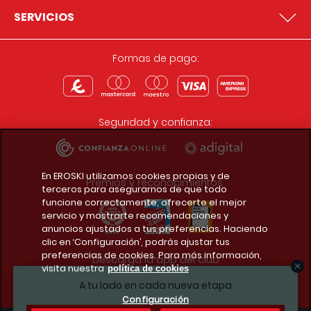
SERVICIOS
Formas de pago:
Seguridad y confianza:
En EROSKI utilizamos cookies propias y de
Premios y reconocimientos:
terceros para asegurarnos de que todo
funcione correctamente, ofrecerte el mejor
servicio y mostrarte recomendaciones y
anuncios ajustados a tus preferencias. Haciendo
clic en ‘Configuración’, podrás ajustar tus
preferencias de cookies. Para más información,
Descarga la app del club
visita nuestra
política de cookies
A tu lado en cada nueva etapa
Configuración