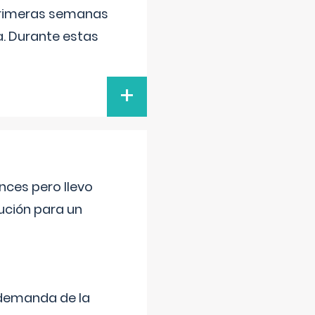
primeras semanas
a. Durante estas
+
nces pero llevo
lución para un
 demanda de la