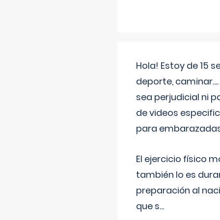
Hola! Estoy de 15 
deporte, caminar...
sea perjudicial ni 
de videos especifi
para embarazadas?
El ejercicio físic
también lo es dura
preparación al naci
que s
...