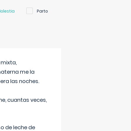
olestia
Parto
 mixta,
materna me la
era las noches.
he, cuantas veces,
o de leche de