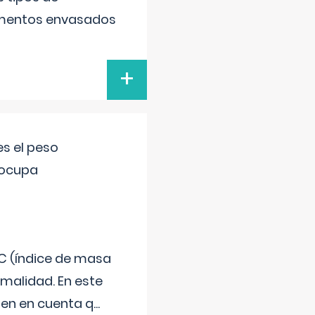
alimentos envasados
+
s el peso
eocupa
C (índice de masa
malidad. En este
 Ten en cuenta q
...