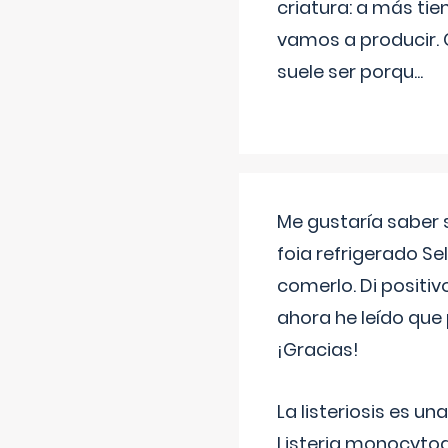
criatura: a más t
vamos a producir.
suele ser porqu
...
Me gustaría saber 
foia refrigerado Se
comerlo. Di positi
ahora he leído que 
¡Gracias!
La listeriosis es u
Listeria monocytog