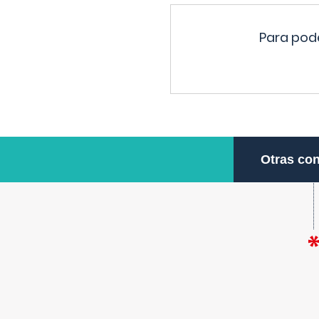
Para pode
Otras con