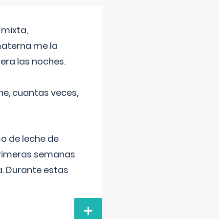
 mixta,
materna me la
era las noches.
he, cuantas veces,
o de leche de
primeras semanas
a. Durante estas
+