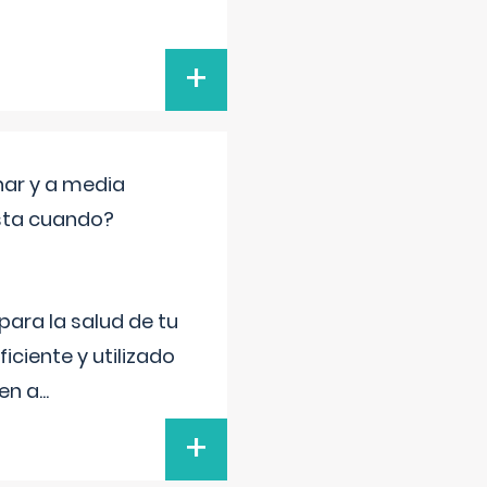
+
nar y a media
sta cuando?
para la salud de tu
iciente y utilizado
 en a
...
+