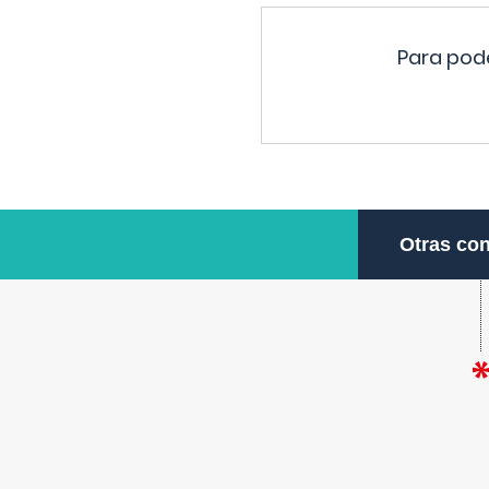
Para pode
Otras con