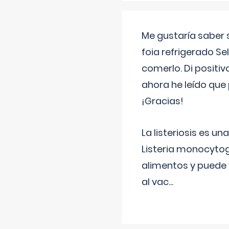
Me gustaría saber 
foia refrigerado Se
comerlo. Di positi
ahora he leído que 
¡Gracias!
La listeriosis es u
Listeria monocytog
alimentos y puede 
al vac
...