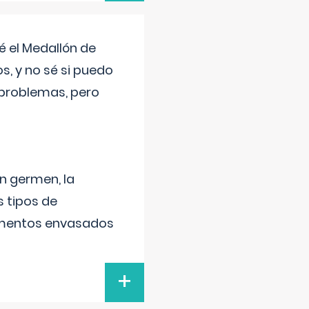
 el Medallón de
os, y no sé si puedo
 problemas, pero
un germen, la
 tipos de
alimentos envasados
+