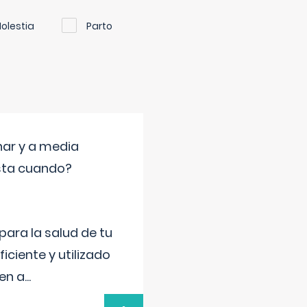
olestia
Parto
nar y a media
sta cuando?
para la salud de tu
iciente y utilizado
 en a
...