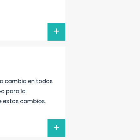
+
da cambia en todos
po para la
de estos cambios.
+