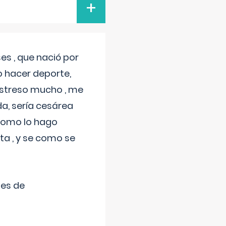
+
s , que nació por
 hacer deporte,
estreso mucho , me
a, sería cesárea
 como lo hago
a , y se como se
tes de