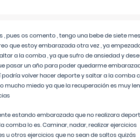
 , pues os comento , tengo una bebe de siete mese
reo que estoy embarazada otra vez , ya empezado
tar a la comba , ya que sufro de ansiedad y des
 que pasar un año para poder quedarme embarazad
así podría volver hacer deporte y saltar a la comba
o mucho miedo ya que la recuperación es muy lent
cias
ente estando embarazada que no realizara depor
la comba lo es. Caminar, nadar, realizar ejercicios
es u otros ejercicios que no sean de saltos quizás