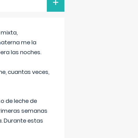
+
 mixta,
materna me la
era las noches.
he, cuantas veces,
o de leche de
primeras semanas
a. Durante estas