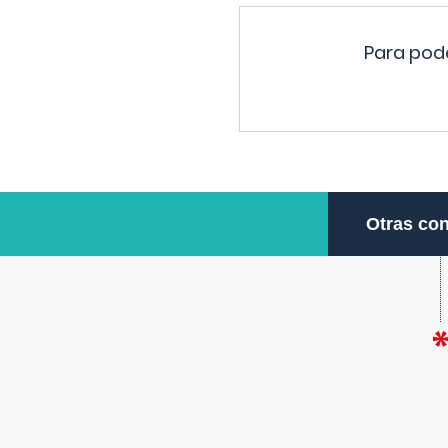
Para pode
Otras con