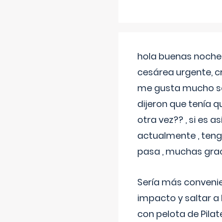
hola buenas noches
cesárea urgente, c
me gusta mucho sal
dijeron que tenía
otra vez?? , si es 
actualmente , teng
pasa , muchas gra
Sería más conveni
impacto y saltar a 
con pelota de Pilat