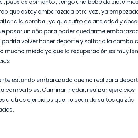
 , pues os comento , tengo una bebe de siete mese
reo que estoy embarazada otra vez , ya empezado
tar a la comba , ya que sufro de ansiedad y des
 que pasar un año para poder quedarme embarazad
así podría volver hacer deporte y saltar a la comba
o mucho miedo ya que la recuperación es muy lent
cias
ente estando embarazada que no realizara depor
la comba lo es. Caminar, nadar, realizar ejercicios
es u otros ejercicios que no sean de saltos quizás
ados.