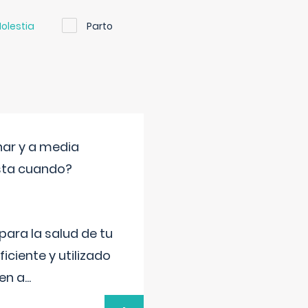
olestia
Parto
nar y a media
sta cuando?
para la salud de tu
iciente y utilizado
 en a
...