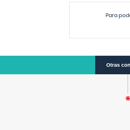
Para pode
Otras con