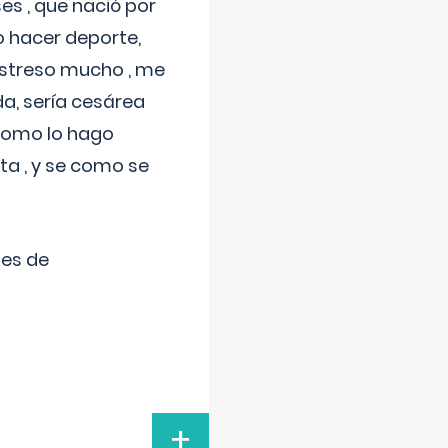
s , que nació por
 hacer deporte,
estreso mucho , me
a, sería cesárea
 como lo hago
a , y se como se
tes de
+