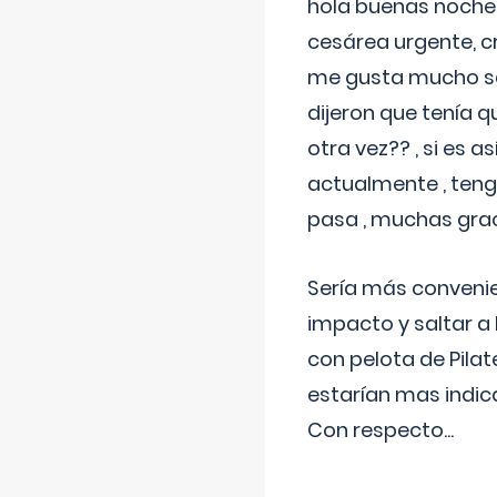
hola buenas noches
cesárea urgente, c
me gusta mucho sal
dijeron que tenía
otra vez?? , si es 
actualmente , teng
pasa , muchas gra
Sería más conveni
impacto y saltar a 
con pelota de Pilat
estarían mas indic
Con respecto
...