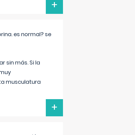
+
rina. es normal? se
 sin más. Si la
 muy
sta musculatura
+