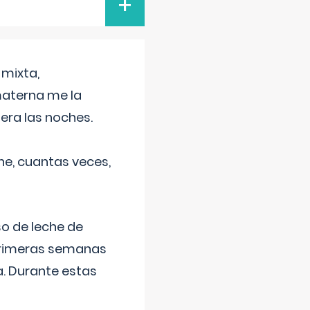
+
 mixta,
materna me la
era las noches.
he, cuantas veces,
o de leche de
primeras semanas
a. Durante estas