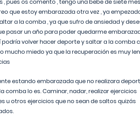
 , pues os comento , tengo una bebe de siete mese
reo que estoy embarazada otra vez , ya empezado
tar a la comba , ya que sufro de ansiedad y des
 que pasar un año para poder quedarme embarazad
así podría volver hacer deporte y saltar a la comba
o mucho miedo ya que la recuperación es muy lent
cias
ente estando embarazada que no realizara depor
la comba lo es. Caminar, nadar, realizar ejercicios
es u otros ejercicios que no sean de saltos quizás
ados.