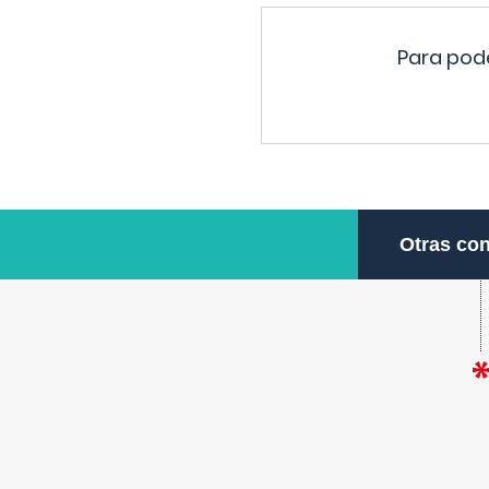
Para pode
Otras con