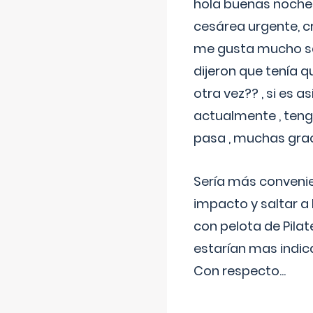
hola buenas noches
cesárea urgente, c
me gusta mucho sal
dijeron que tenía
otra vez?? , si es 
actualmente , teng
pasa , muchas gra
Sería más conveni
impacto y saltar a 
con pelota de Pilat
estarían mas indic
Con respecto
...