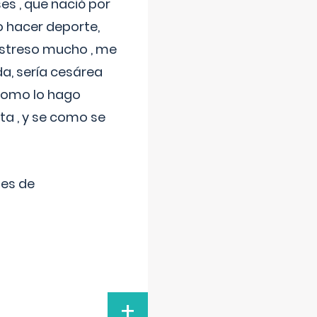
s , que nació por
 hacer deporte,
estreso mucho , me
a, sería cesárea
 como lo hago
a , y se como se
tes de
+