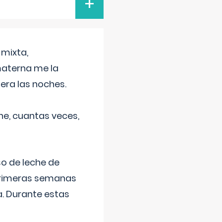
+
 mixta,
materna me la
era las noches.
he, cuantas veces,
o de leche de
primeras semanas
a. Durante estas