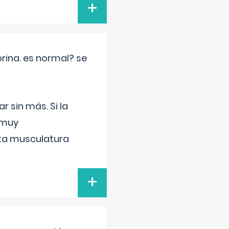
+
rina. es normal? se
 sin más. Si la
 muy
sta musculatura
+