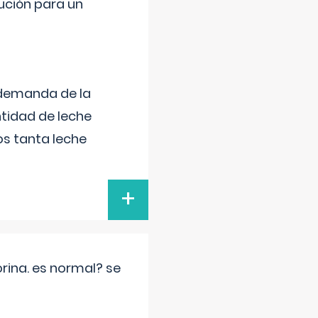
lución para un
 demanda de la
tidad de leche
s tanta leche
+
rina. es normal? se