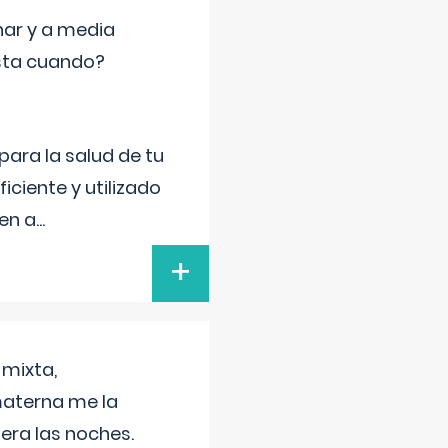
nar y a media
sta cuando?
para la salud de tu
iciente y utilizado
 en a
...
+
 mixta,
materna me la
era las noches.