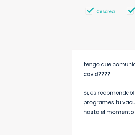
Cesárea
tengo que comunic
covid????
Sí, es recomendabl
programes tu vacun
hasta el momento so