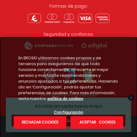
Formas de pago:
Seguridad y confianza:
En EROSKI utilizamos cookies propias y de
Premios y reconocimientos:
terceros para asegurarnos de que todo
funcione correctamente, ofrecerte el mejor
servicio y mostrarte recomendaciones y
anuncios ajustados a tus preferencias. Haciendo
clic en ‘Configuración’, podrás ajustar tus
preferencias de cookies. Para más información,
Descarga la app del club
visita nuestra
política de cookies
A tu lado en cada nueva etapa
Configuración
¿Te apuntas?
RECHAZAR COOKIES
ACEPTAR COOKIES
Condiciones legales