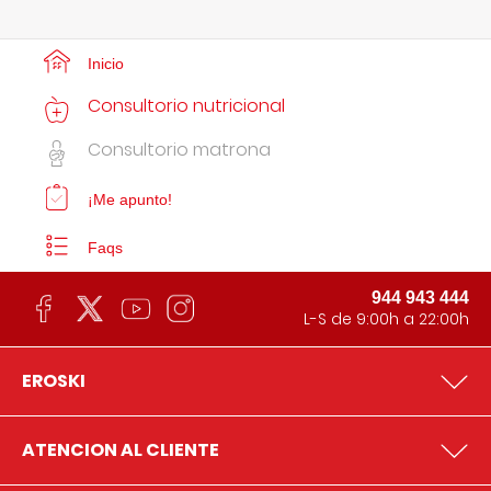
Inicio
Consultorio nutricional
Consultorio matrona
¡Me apunto!
Faqs
944 943 444
L-S de 9:00h a 22:00h
EROSKI
ATENCION AL CLIENTE