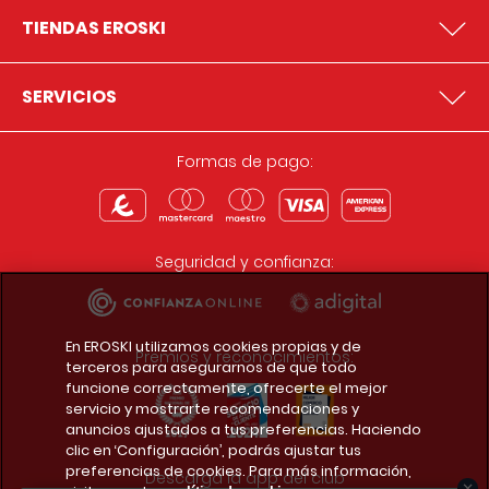
TIENDAS EROSKI
SERVICIOS
Formas de pago:
Seguridad y confianza:
En EROSKI utilizamos cookies propias y de
Premios y reconocimientos:
terceros para asegurarnos de que todo
funcione correctamente, ofrecerte el mejor
servicio y mostrarte recomendaciones y
anuncios ajustados a tus preferencias. Haciendo
clic en ‘Configuración’, podrás ajustar tus
preferencias de cookies. Para más información,
Descarga la app del club