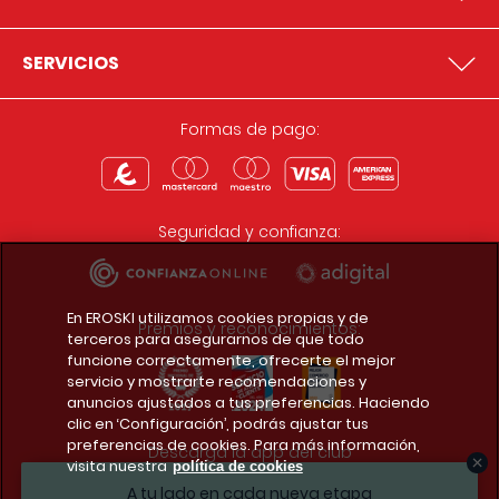
SERVICIOS
Formas de pago:
Seguridad y confianza:
En EROSKI utilizamos cookies propias y de
Premios y reconocimientos:
terceros para asegurarnos de que todo
funcione correctamente, ofrecerte el mejor
servicio y mostrarte recomendaciones y
anuncios ajustados a tus preferencias. Haciendo
clic en ‘Configuración’, podrás ajustar tus
preferencias de cookies. Para más información,
Descarga la app del club
visita nuestra
política de cookies
A tu lado en cada nueva etapa