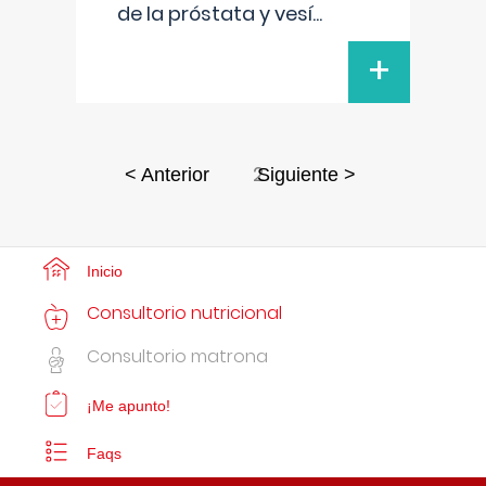
de la próstata y vesí
...
+
2
< Anterior
Siguiente >
Inicio
Consultorio nutricional
Consultorio matrona
¡Me apunto!
Faqs