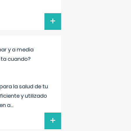
+
nar y a media
sta cuando?
para la salud de tu
iciente y utilizado
 en a
...
+