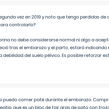
segunda vez en 2019 y noto que tengo perdidas de o
ara controlarlo?
rina no debe considerarse normal ni algo a aceptar
eció tras el embarazo y el parto, estará indicando
debilidad del suelo pélvico. Es posible reforzar e
si puedo comer paté durante el embarazo. Compré
leqtia, que es un bloc de foir gras de pato con troz