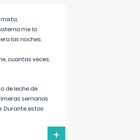
 mixta,
materna me la
era las noches.
he, cuantas veces,
o de leche de
primeras semanas
a. Durante estas
+