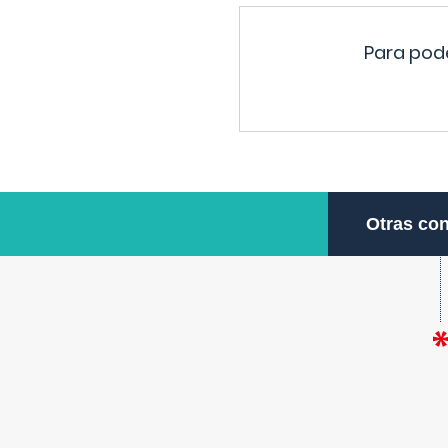
Para pode
Otras con