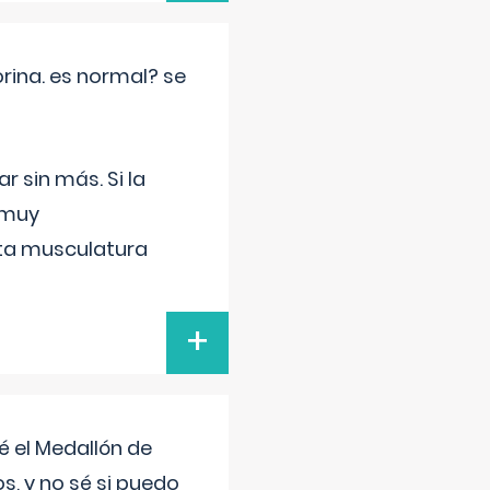
rina. es normal? se
 sin más. Si la
 muy
sta musculatura
+
 el Medallón de
os, y no sé si puedo