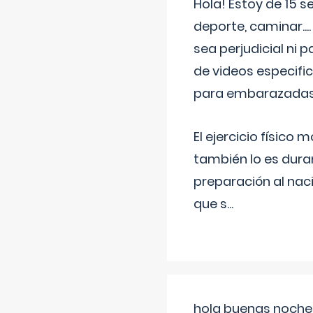
Hola! Estoy de 15 
deporte, caminar...
sea perjudicial ni 
de videos especifi
para embarazadas?
El ejercicio físic
también lo es dura
preparación al naci
que s
...
hola buenas noches