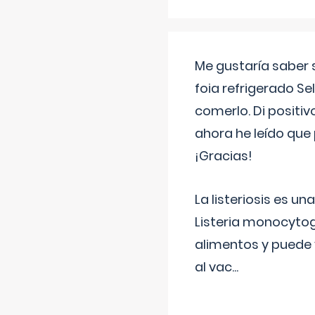
Me gustaría saber 
foia refrigerado Se
comerlo. Di positi
ahora he leído que 
¡Gracias!
La listeriosis es u
Listeria monocytog
alimentos y puede 
al vac
...