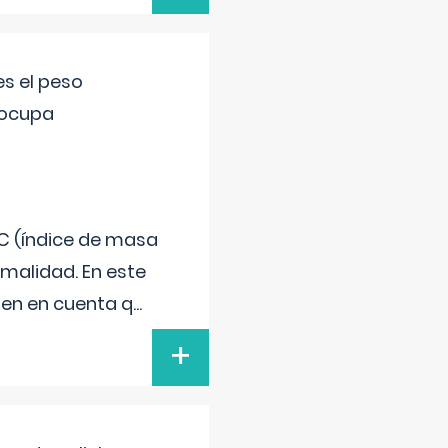
s el peso
eocupa
C (índice de masa
malidad. En este
 Ten en cuenta q
...
+