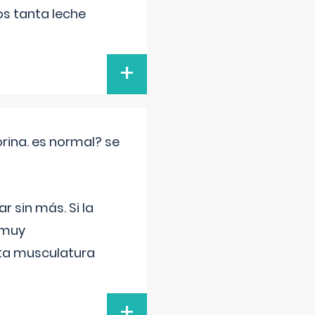
s tanta leche
+
rina. es normal? se
 sin más. Si la
 muy
sta musculatura
+