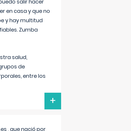
uedo salir hacer
cer en casa y que no
be y hay multitud
fiables. Zumba
stra salud,
 grupos de
porales, entre los
+
s , que nació por