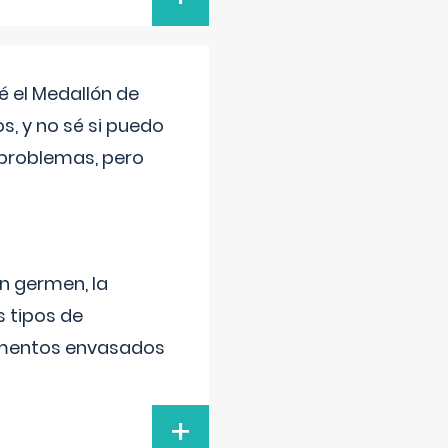
 el Medallón de
os, y no sé si puedo
 problemas, pero
un germen, la
 tipos de
alimentos envasados
+