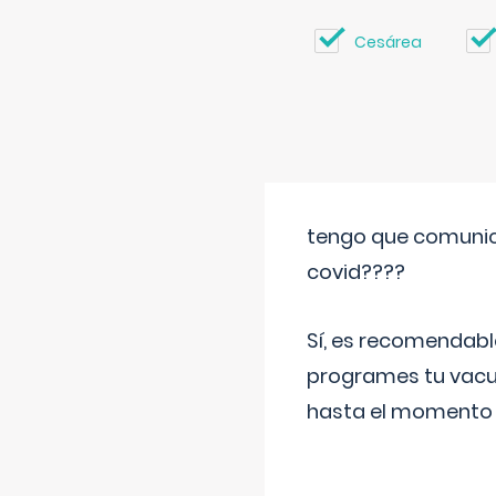
Cesárea
tengo que comunic
covid????
Sí, es recomendabl
programes tu vacun
hasta el momento so