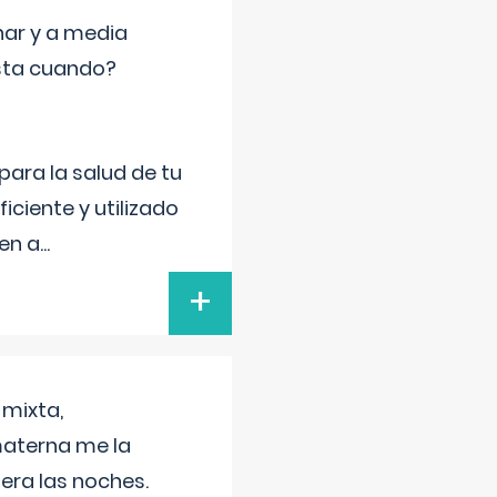
nar y a media
sta cuando?
para la salud de tu
iciente y utilizado
 en a
...
+
 mixta,
materna me la
era las noches.