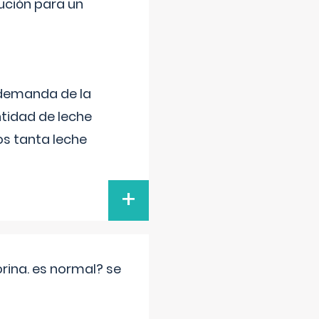
lución para un
 demanda de la
tidad de leche
s tanta leche
+
rina. es normal? se