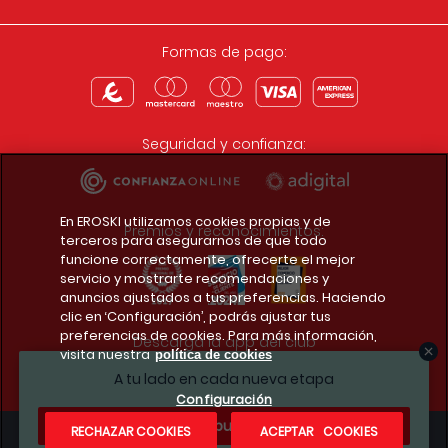
Formas de pago:
Seguridad y confianza:
En EROSKI utilizamos cookies propias y de
Premios y reconocimientos:
terceros para asegurarnos de que todo
funcione correctamente, ofrecerte el mejor
servicio y mostrarte recomendaciones y
anuncios ajustados a tus preferencias. Haciendo
clic en ‘Configuración’, podrás ajustar tus
preferencias de cookies. Para más información,
Descarga la app del club
visita nuestra
política de cookies
A tu lado en cada nueva etapa
Configuración
¿Te apuntas?
RECHAZAR COOKIES
ACEPTAR COOKIES
Condiciones legales