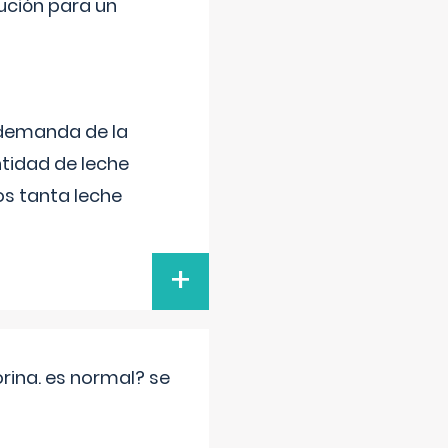
lución para un
 demanda de la
tidad de leche
s tanta leche
+
rina. es normal? se