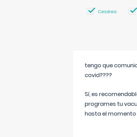
Cesárea
tengo que comunic
covid????
Sí, es recomendabl
programes tu vacun
hasta el momento so