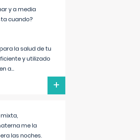
nar y a media
sta cuando?
para la salud de tu
iciente y utilizado
 en a
...
+
 mixta,
materna me la
era las noches.